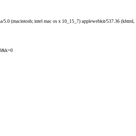
sh; intel mac os x 10_15_7) applewebkit/537.36 (khtml, like ge
38&k=0