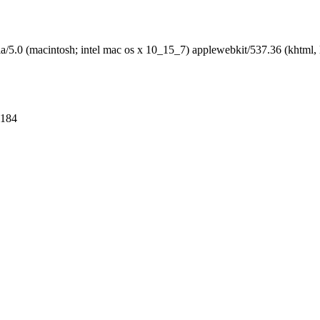
sh; intel mac os x 10_15_7) applewebkit/537.36 (khtml, like ge
=184